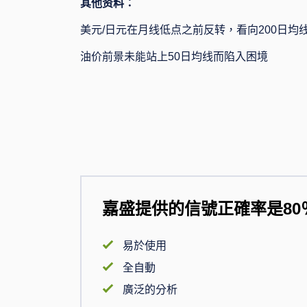
其他资料：
美元
/
日元在月线低点之前反转，看向
200
日均
油价前景未能站上
50
日均线而陷入困境
嘉盛提供的信號正確率是80
易於使用
全自動
廣泛的分析