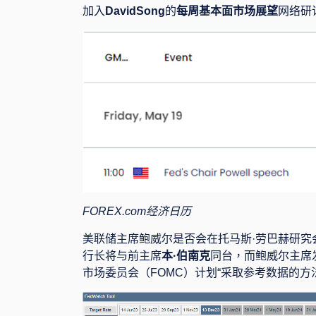
加入
DavidSong
的
每周基本面市场展望
网络研
FOREX.com
经济日历
美联储主席鲍威尔是否会在托马斯
·
劳巴赫研究
行长将与前主席
本
·
伯南克
同台
，
而
鲍威尔主席
市场委员会（
FOMC
）计划
“
采取参考数据的方