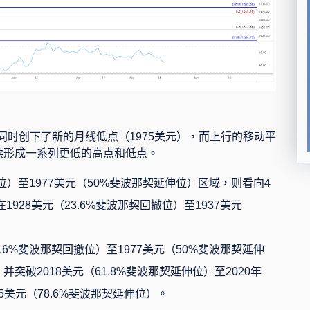
同时创下了新的月线低点（
1975
美元），而上行的移动平
续形成一系列更低的高点和低点。
位）至
1977
美元（
50%
斐波那契延伸位）区域，则看向
4
在
1928
美元（
23.6%
斐波那契回撤位）至
1937
美元
.6%
斐波那契回撤位）至
1977
美元（
50%
斐波那契延伸
，并突破
2018
美元（
61.8%
斐波那契延伸位）至
2020
年
5
美元（
78.6%
斐波那契延伸位）。