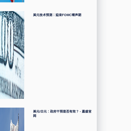
美元技术预测：迎来FOMC噤声期
美元/日元：政府干预是否有效？ - 嘉盛官
网