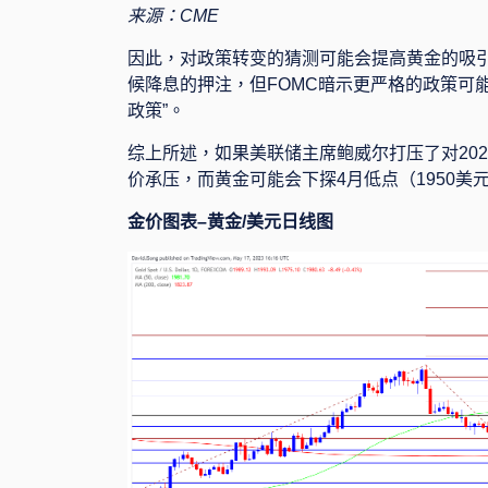
来源：
CME
因此，对政策转变的猜测可能会提高黄金的吸
候降息的押注，但
F
OMC
暗示更严格的政策可
政策”。
综上所述，如果美联储主席鲍威尔打压了对
202
价承压，而黄金可能会下探
4
月低点（
1950
美
金价图表
–
黄金
/
美元日线图