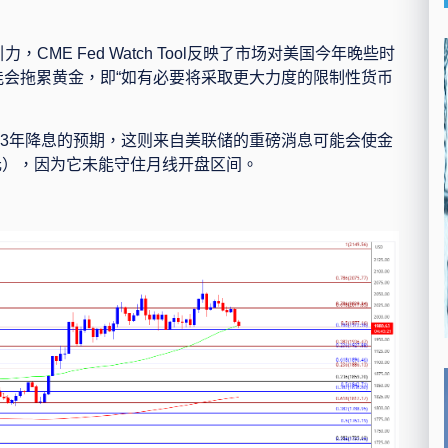
引力，
CME
Fed
Watch
Tool
反映了市场对美国今年晚些时
能会拖累黄金，即
“
如有必要将采取更大力度的限制性货币
3
年降息的预期，这则来自美联储的重磅消息可能会使金
元），因为它未能守住月线开盘区间。