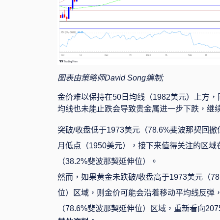
图表由策略师
David
Song
编制
;
金价难以保持在
50
日均线（
1982
美元）上方，
均线也未能止跌会导致贵金属进一步下跌，继
突破
/
收盘低于
1973
美元（
78.6%
斐波那契回撤
月低点（
1950
美元），接下来值得关注的区域
（
38.2%
斐波那契延伸位）。
然而，如果黄金未跌破
/
收盘高于
1973
美元（
78
位）区域，则金价可能会沿着移动平均线反弹
（
78.6%
斐波那契延伸位）区域，重新看向
207