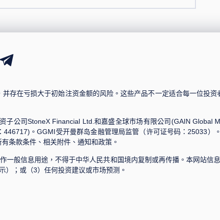
，并存在亏损大于初始注资金额的风险。这些产品不一定适合每一位投资
司StoneX Financial Ltd.和嘉盛全球市场有限公司(GAIN Global Market
6717)。GGMI受开曼群岛金融管理局监管（许可证号码：25033）。在决定与其
所有条款条件、相关附件、通知和政策。
作一般信息用途，不得于中华人民共和国境内复制或再传播。本网站信息
示）；或（3）任何投资建议或市场预测。