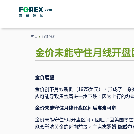
首页
/
行情分析
金价未能守住月线开盘
金价展望
金价创下月线新低（
1975
美元），形成了一系
应可能导致贵金属进一步下跌，因为上行的移
金价未能守住月线开盘区间后岌岌可危
金价未能守住
5
月开盘区间，回吐了因美国零售
能会影响黄金的近期前景，主席
杰罗姆·鲍威尔