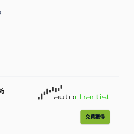
线
％
免費獲得