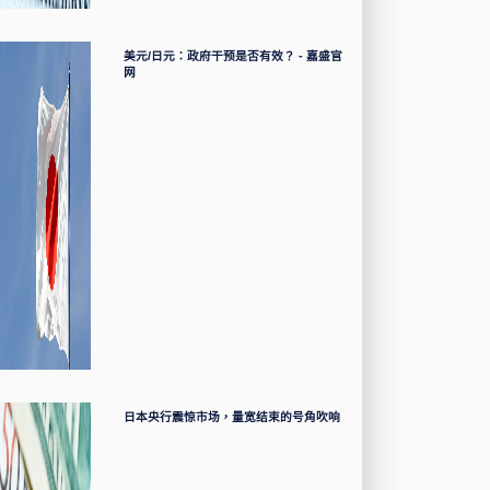
美元/日元：政府干预是否有效？ - 嘉盛官
网
日本央行震惊市场，量宽结束的号角吹响