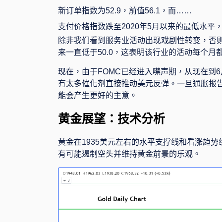
新订单指数为
52.9
，前值
56.1
，而……
支付价格指数跌至
2020
年
5
月以来的最低水平
除非我们看到服务业活动出现戏剧性转变，否
来一直低于
50.0
，这表明该行业的活动每个月
现在，由于
FOMC
已经进入噤声期，从现在到
6
有太多催化剂直接推动美元反弹。一旦通胀报
能会产生更好的主意。
黄金展望：技术分析
黄金在
1935
美元左右的水平支撑线和看涨趋势
有可能遏制空头并维持黄金前景的乐观。