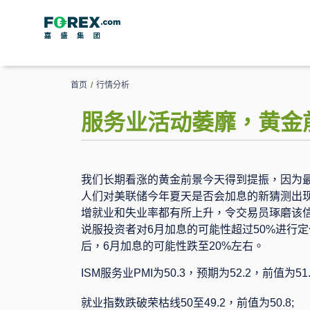
首页
/
行情分析
服务业活动萎靡，黄金
我们长期看涨的黄金前景今天得到提振，因为
人们对美联储今年夏天是否会加息的新猜测出
增就业和失业率都有所上升，令交易员琢磨该
说服投资者对
6
月加息的可能性超过
50%
进行定
后，
6
月加息的可能性跌至
20%
左右。
ISM
服务业
PMI
为
50.3
，预期为
52.2
，前值为
51
就业指数跌破荣枯线
50
至
49.2
，前值为
50.8;