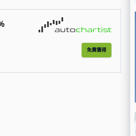
％
免費獲得