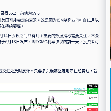
，录得
56.2
，前值为
59.6
则美国可能会走向衰退。这是因为
ISM
制造业
PMI
自
11
月以
都在持续萎靡。
月
14
日会议之间只有几个重要的数据指标需要关注，不会
告于
6
月
13
日发布，即
FOMC
利率决议的前一天，投资者可
线交汇处及时反弹。只要多头能够坚定地守住趋势线，就